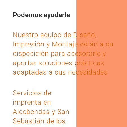
Podemos ayudarle
Nuestro equipo de Diseño,
Impresión y Montaje están a su
disposición para asesorarle y
aportar soluciones prácticas
adaptadas a sus necesidades
Servicios de
imprenta en
Alcobendas y San
Sebastián de los