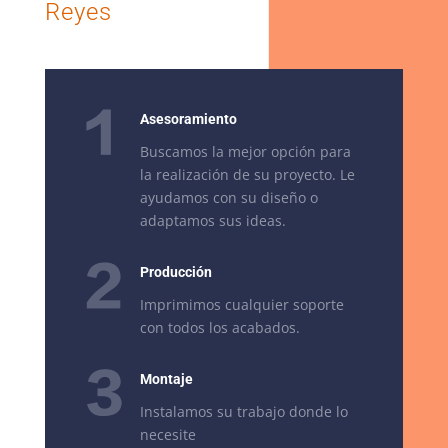
Reyes
Asesoramiento
Buscamos la mejor opción para
la realización de su proyecto. Le
ayudamos con su diseño o
adaptamos sus ideas.
Producción
Imprimimos cualquier soporte
con todos los acabados.
Montaje
Instalamos su trabajo donde lo
necesite