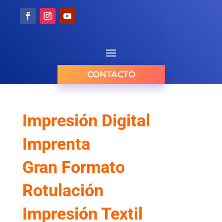
CONTACTO
Impresión Digital
Imprenta
Gran Formato
Rotulación
Impresión Textil